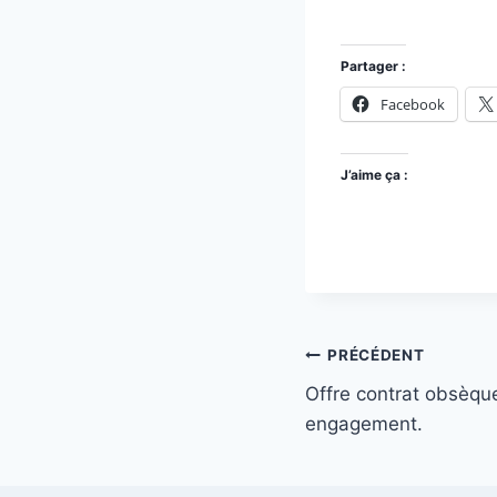
Partager :
Facebook
J’aime ça :
Navigation
PRÉCÉDENT
Offre contrat obsèque
de
engagement.
l’article