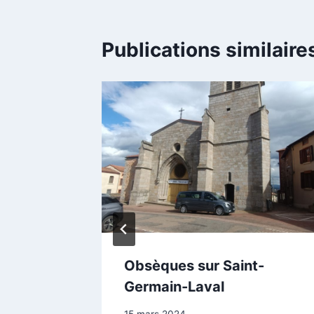
Publications similaire
Feurs,
Obsèques sur Saint-
lbigny,
Germain-Laval
Par
15 mars 2024