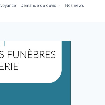
évoyance
Demande de devis
Nos news