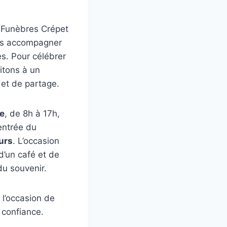
 Funèbres Crépet
ous accompagner
es. Pour célébrer
itons à un
et de partage.
e
, de 8h à 17h,
entrée du
urs
. L’occasion
d’un café et de
du souvenir.
 l’occasion de
 confiance.