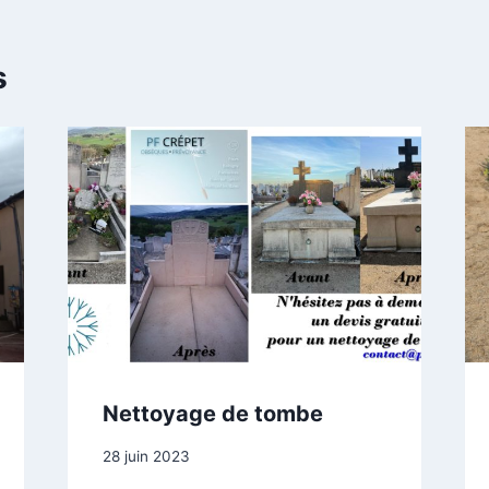
s
Nettoyage de tombe
Par
28 juin 2023
contact@pfcrepet.fr