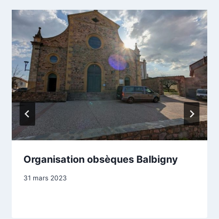
Organisation obsèques Balbigny
Par
31 mars 2023
contact@pfcrepet.fr