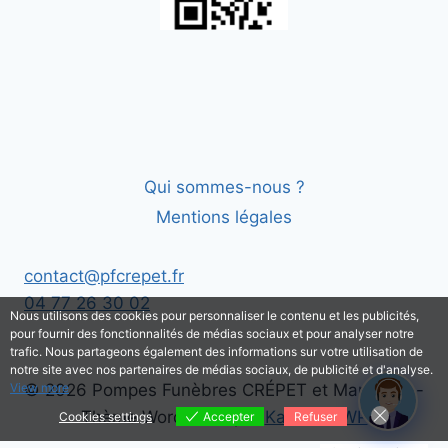
Qui sommes-nous ?
Mentions légales
contact@pfcrepet.fr
04 77 26 30 02
Nous utilisons des cookies pour personnaliser le contenu et les publicités,
pour fournir des fonctionnalités de médias sociaux et pour analyser notre
trafic. Nous partageons également des informations sur votre utilisation de
notre site avec nos partenaires de médias sociaux, de publicité et d'analyse.
View more
© 2026 Pompes Funèbres CRÉPET et Marbrerie -
Thème WordPress par
Kadence WP
Cookies settings
Accepter
Refuser