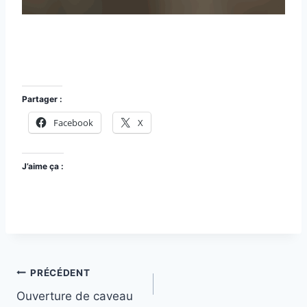
Partager :
Facebook
X
J’aime ça :
Navigation
PRÉCÉDENT
Ouverture de caveau
de