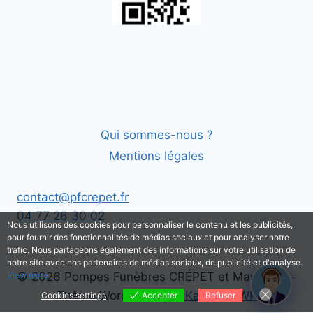
Qui sommes-nous ?
Mentions légales
contact@pfcrepet.fr
04 77 26 30 02
Nous utilisons des cookies pour personnaliser le contenu et les publicités,
pour fournir des fonctionnalités de médias sociaux et pour analyser notre
trafic. Nous partageons également des informations sur votre utilisation de
notre site avec nos partenaires de médias sociaux, de publicité et d'analyse.
View more
© 2026 Pompes Funèbres CRÉPET et Marbrerie -
Thème WordPress par
Kadence WP
Cookies settings
Accepter
Refuser