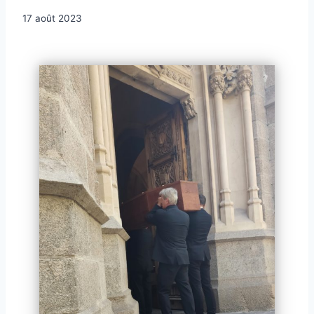
Par
17 août 2023
contact@pfcrepet.fr